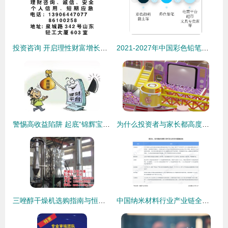
投资咨询 开启理性财富增长之路的专业向导
2021-2027年中国彩色铅笔行业市场供需规模及投资战略咨询报告
警惕高收益陷阱 起底“锦辉宝”类投资App的风险与防范
为什么投资者与家长都高度关注淘气堡的质量？—— 一份投资与消费的双重视角分析
三唑醇干燥机选购指南与恒诚干燥设备投资价值分析
中国纳米材料行业产业链全景梳理与区域布局热力地图分析