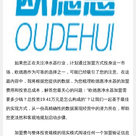
如果您正在关注净水器行业，计划通过加盟方式投身这一市
场，欧德惠作为可靠的选择之一，可能已经吸引了您的注意。在这
篇内容中，我将根据您提供的数据，为您梳理欧德惠净水器的加盟
费用和投资总成本，解答您最关心的问题：“欧德惠净水器加盟需
要多少钱？总投资19.41万元是怎么构成的”？让我们一起基于最佳
的实现方式，从一份高精确性的数据展现经营中的潜力所在，帮助
您更淡然和客观地规划启动步骤。
加盟费与整体投资规模的现实模式阅读任何一个加盟验证信息