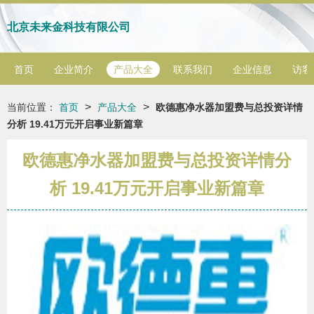
北京未来金科技有限公司
首页
企业简介
产品大全
联系我们
企业信息
访客
>
>
当前位置：
首页
产品大全
欧德惠净水器加盟费与总投资详情
分析 19.41万元开启事业新篇章
欧德惠净水器加盟费与总投资详情分
析 19.41万元开启事业新篇章