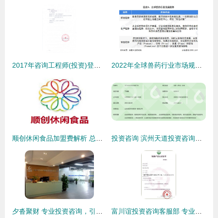
2017年咨询工程师(投资)登记申报材料的补充通知
2022年全球兽药行业市场规模及发展趋势分析 生物制品及宠物用兽药成为新的市场增长点
顺创休闲食品加盟费解析 总投资18.93万元，加盟细节一览
投资咨询 滨州天道投资咨询管理助力企业稳健前行
夕沓聚财 专业投资咨询，引领财富增值新路径
富川谊投资咨询客服部 专业信赖，助您智赢未来